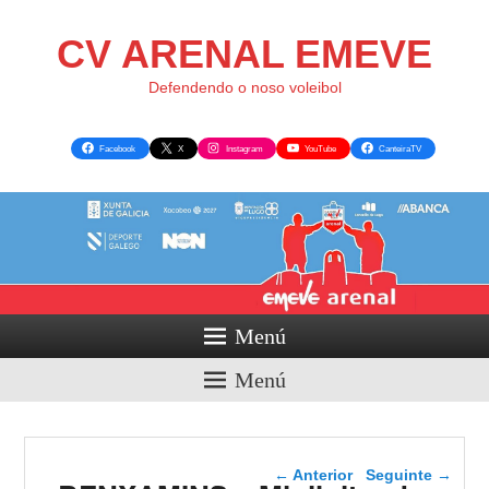
CV ARENAL EMEVE
Defendendo o noso voleibol
Facebook
X
Instagram
YouTube
CanteiraTV
Menú
Menú
Navegador de artigos
←
Anterior
Seguinte
→