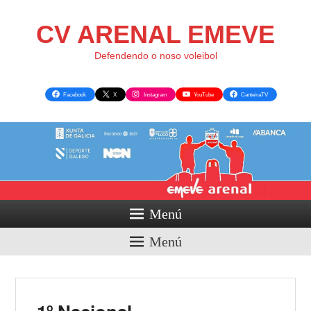
CV ARENAL EMEVE
Defendendo o noso voleibol
Facebook
X
Instagram
YouTube
CanteiraTV
Menú
Menú
Nave