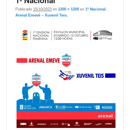
1º Nacional
de i
Publicado
15/10/2023
en
1200 × 1200
en
1º Nacional.
Arenal Emevé – Xuvenil Teis.