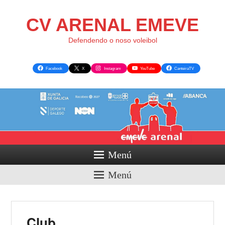
CV ARENAL EMEVE
Defendendo o noso voleibol
Facebook
X
Instagram
YouTube
CanteiraTV
Menú
Menú
Club