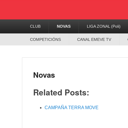
Menú
CLUB
NOVAS
LIGA ZONAL (Poli)
Principal
Menú
COMPETICIÓNS
CANAL EMEVE TV
Secundario
Novas
Related Posts:
CAMPAÑA TERRA MOVE