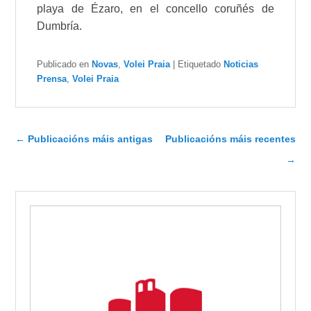
playa de Ézaro, en el concello coruñés de
Dumbría.
Publicado en
Novas
,
Volei Praia
|
Etiquetado
Noticias
Prensa
,
Volei Praia
Navegador de artigos
←
Publicacións máis antigas
Publicacións máis recentes
→