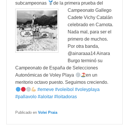
subcampeonas
de la primera prueba del
Campeonato
Gallego
Cadete Vichy Catalán
celebrado en Carnota.
Nada mal, para ser el
primero de muchos.
Por otra banda,
@ainaraaa14 Ainara
Burgo terminó su
Campeonato de España de Selecciones
Autonómicas de Voley Playa
en un
meritorio octavo puesto. Seguimos creciendo.
#
emeve
#
voleibol
#
voleyplaya
#
pallavolo
#
aloitar
#
loitadoras
Publicado en
Volei Praia