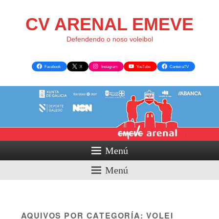
CV ARENAL EMEVE
Defendendo o noso voleibol
Facebook
X
Instagram
YouTube
CanteiraTV
Menú
Menú
AQUIVOS POR CATEGORÍA:
VOLEI