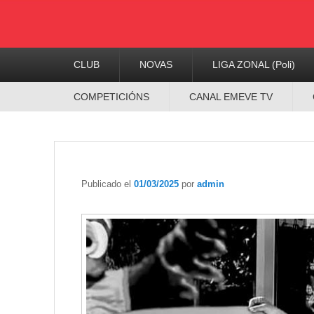
Menú
CLUB
NOVAS
LIGA ZONAL (Poli)
Principal
Menú
COMPETICIÓNS
CANAL EMEVE TV
Secundario
Publicado el
01/03/2025
por
admin