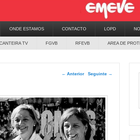
ONDE ESTAMOS
CONTACTO
LOPD
N
CANTEIRA TV
FGVB
RFEVB
AREA DE PROT
Navegador de artigos
←
Anterior
Seguinte
→