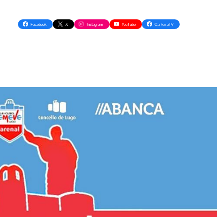
Facebook
X
Instagram
YouTube
CanteiraTV