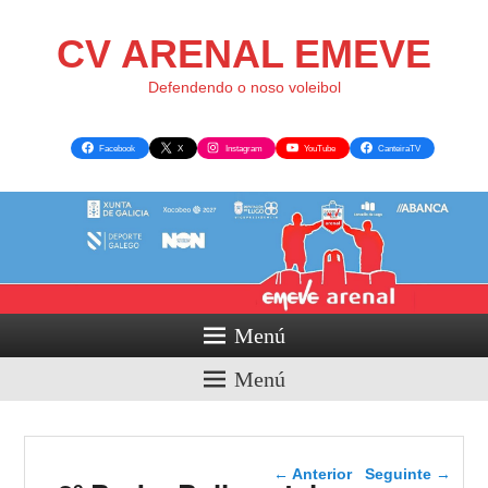
CV ARENAL EMEVE
Defendendo o noso voleibol
Facebook
X
Instagram
YouTube
CanteiraTV
Menú
Menú
Navegador de artigos
←
Anterior
Seguinte
→