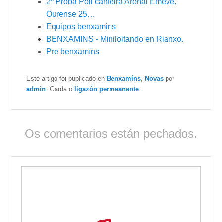
2º Proba Poli canteira Arenal Emevé.
Ourense 25…
Equipos benxamins
BENXAMINS - Miniloitando en Rianxo.
Pre benxamíns
Este artigo foi publicado en
Benxamíns
,
Novas
por
admin
. Garda o
ligazón permeanente
.
Os comentarios están pechados.