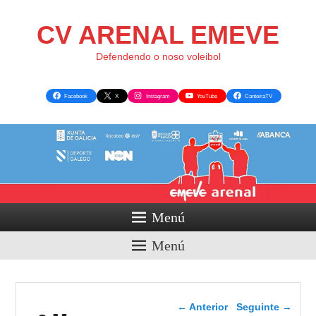
CV ARENAL EMEVE
Defendendo o noso voleibol
Facebook
X
Instagram
YouTube
CanteiraTV
Menú
Menú
Navegador de artigos
←
Anterior
Seguinte
→