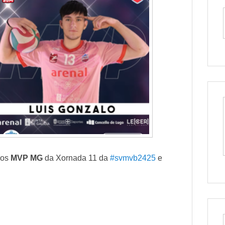
 os
MVP MG
da Xornada 11 da
#svmvb2425
e