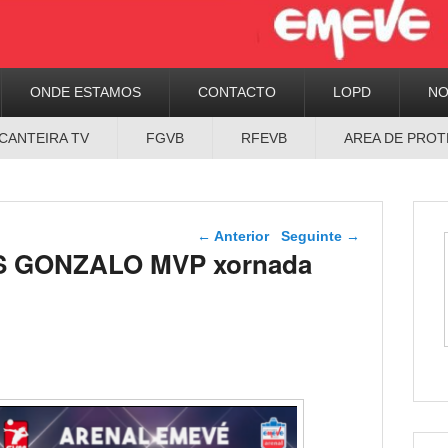
ONDE ESTAMOS
CONTACTO
LOPD
N
CANTEIRA TV
FGVB
RFEVB
AREA DE PROT
Navegador de artigos
←
Anterior
Seguinte
→
S GONZALO MVP xornada