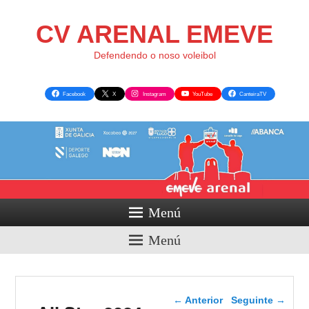
CV ARENAL EMEVE
Defendendo o noso voleibol
Facebook
X
Instagram
YouTube
CanteiraTV
Menú
Menú
Navegador de artigos
←
Anterior
Seguinte
→