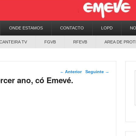
ONDE ESTAMOS
CONTACTO
LOPD
N
CANTEIRA TV
FGVB
RFEVB
AREA DE PROT
Navegador de artigos
←
Anterior
Seguinte
→
ercer ano, có Emevé.