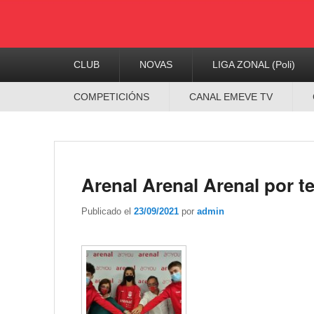
Menú
CLUB
NOVAS
LIGA ZONAL (Poli)
Principal
Menú
COMPETICIÓNS
CANAL EMEVE TV
Secundario
Arenal Arenal Arenal por t
Publicado el
23/09/2021
por
admin