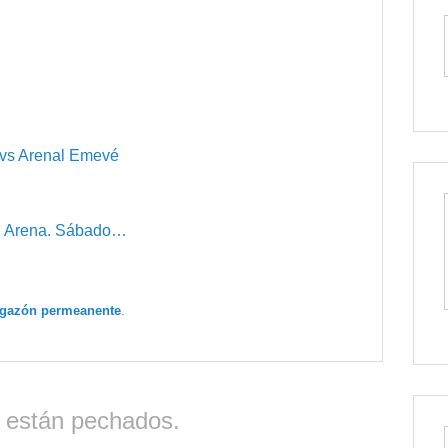
s vs Arenal Emevé
al Arena. Sábado…
igazón permeanente
.
 están pechados.