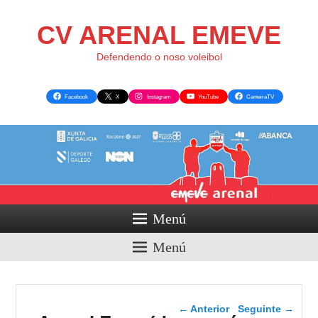
CV ARENAL EMEVE
Defendendo o noso voleibol
Facebook
X
Instagram
YouTube
CanteiraTV
Menú
Menú
Navegador de artigos
←
Anterior
Seguinte
→