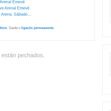
o Arenal Emevé
s vs Arenal Emevé
al Arena. Sábado…
dmin
. Garda o
ligazón permeanente
.
 están pechados.