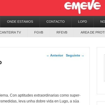
ONDE ESTAMOS
CONTACTO
LOPD
N
CANTEIRA TV
FGVB
RFEVB
AREA DE PROT
Navegador de artigos
←
Anterior
Seguinte
→
o
a. Con aptitudes extraordinarias como super-
desmedidas, leva unha dobre vida en Lugo, a súa