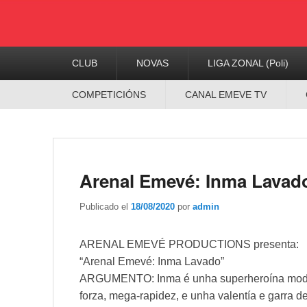
Menú
CLUB
NOVAS
LIGA ZONAL (Poli)
Principal
Menú
COMPETICIÓNS
CANAL EMEVE TV
Secundario
Arenal Emevé: Inma Lavad
Publicado el
18/08/2020
por
admin
ARENAL EMEVÉ PRODUCTIONS presenta:
“Arenal Emevé: Inma Lavado”
ARGUMENTO: Inma é unha superheroína modern
forza, mega-rapidez, e unha valentía e garra 