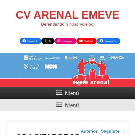
CV ARENAL EMEVE
Defendendo o noso voleibol
Facebook
X
Instagram
YouTube
CanteiraTV
Menú
Menú
Navegador de artigos
←
Anterior
Seguinte
→