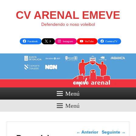
CV ARENAL EMEVE
Defendendo o noso voleibol
Facebook
X
Instagram
YouTube
CanteiraTV
Menú
Menú
Navegador de artigos
←
Anterior
Seguinte
→