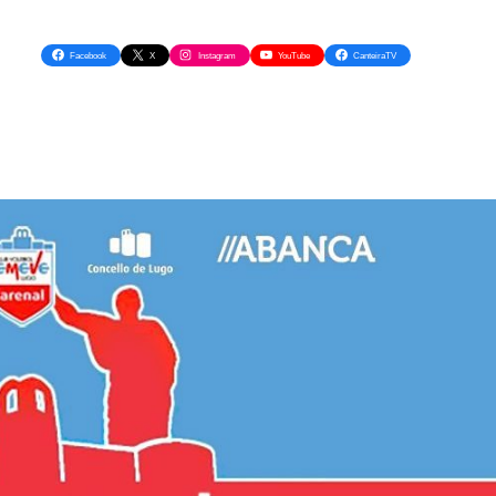
Facebook
X
Instagram
YouTube
CanteiraTV