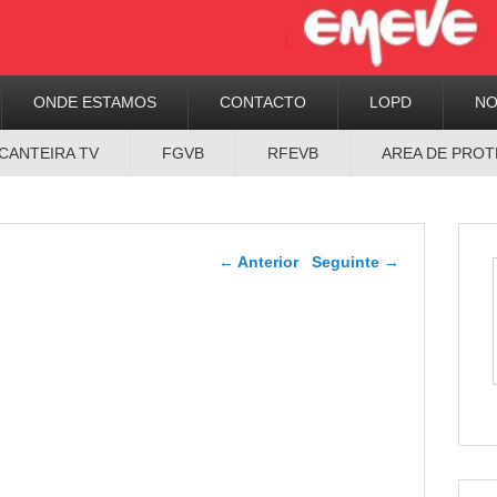
ONDE ESTAMOS
CONTACTO
LOPD
N
CANTEIRA TV
FGVB
RFEVB
AREA DE PROT
Navegador de artigos
←
Anterior
Seguinte
→