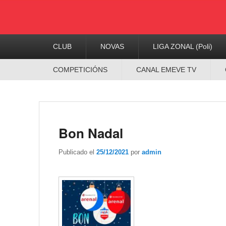
Menú
CLUB
NOVAS
LIGA ZONAL (Poli)
Principal
Menú
COMPETICIÓNS
CANAL EMEVE TV
Secundario
Bon Nadal
Publicado el
25/12/2021
por
admin