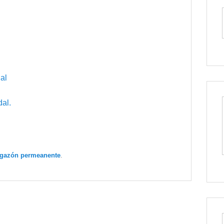
al
al.
igazón permeanente
.