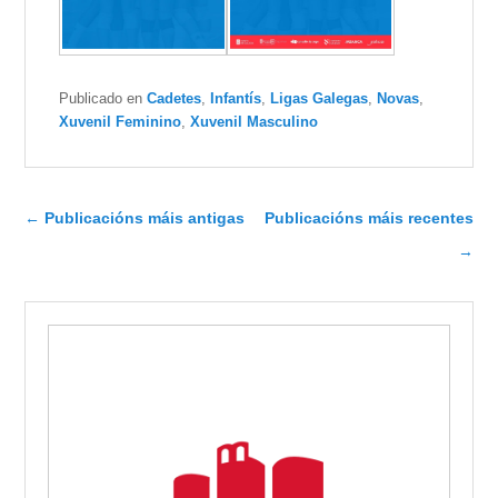
Publicado en
Cadetes
,
Infantís
,
Ligas Galegas
,
Novas
,
Xuvenil Feminino
,
Xuvenil Masculino
Navegador de artigos
←
Publicacións máis antigas
Publicacións máis recentes
→