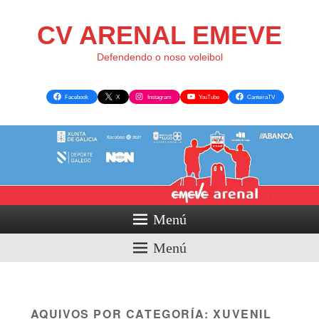
CV ARENAL EMEVE
Defendendo o noso voleibol
Facebook
X
Instagram
YouTube
CanteiraTV
Menú
Menú
AQUIVOS POR CATEGORÍA:
XUVENIL