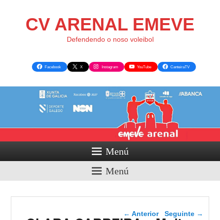
CV ARENAL EMEVE
Defendendo o noso voleibol
Facebook
X
Instagram
YouTube
CanteiraTV
Menú
Menú
Navegador de artigos
←
Anterior
Seguinte
→