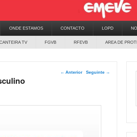
ONDE ESTAMOS
CONTACTO
LOPD
N
CANTEIRA TV
FGVB
RFEVB
AREA DE PROT
Navegador de artigos
←
Anterior
Seguinte
→
sculino