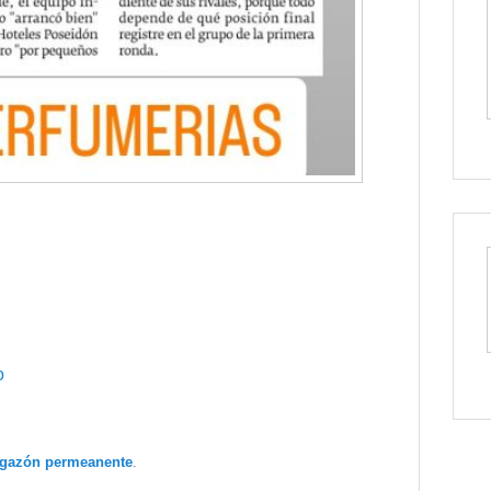
o
igazón permeanente
.