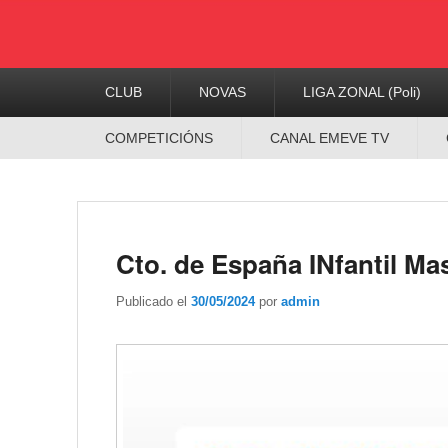
Menú
CLUB
NOVAS
LIGA ZONAL (Poli)
Principal
Menú
COMPETICIÓNS
CANAL EMEVE TV
Secundario
Cto. de España INfantil Ma
Publicado el
30/05/2024
por
admin