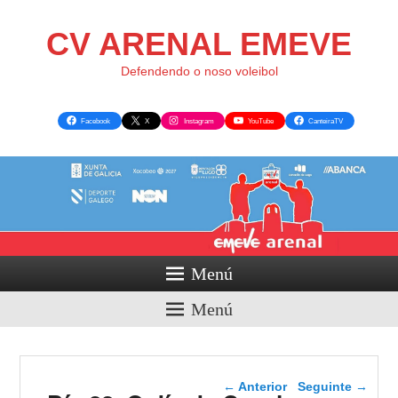
CV ARENAL EMEVE
Defendendo o noso voleibol
Facebook
X
Instagram
YouTube
CanteiraTV
Menú
Menú
Navegador de artigos
←
Anterior
Seguinte
→