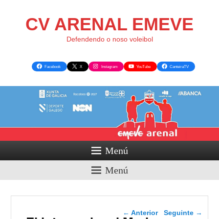
CV ARENAL EMEVE
Defendendo o noso voleibol
Facebook
X
Instagram
YouTube
CanteiraTV
Menú
Menú
Navegador de artigos
←
Anterior
Seguinte
→