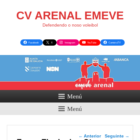
CV ARENAL EMEVE
Defendendo o noso voleibol
Facebook
X
Instagram
YouTube
CanteiraTV
Menú
Menú
Navegador de artigos
←
Anterior
Seguinte
→