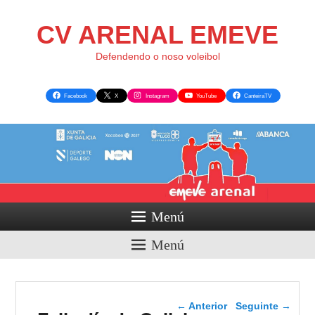
CV ARENAL EMEVE
Defendendo o noso voleibol
Facebook
X
Instagram
YouTube
CanteiraTV
Menú
Menú
Navegador de artigos
←
Anterior
Seguinte
→