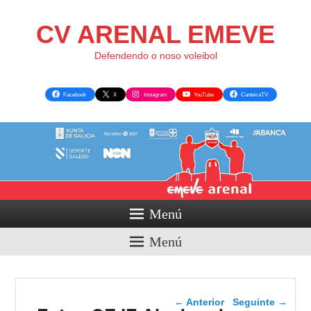
CV ARENAL EMEVE
Defendendo o noso voleibol
Facebook
X
Instagram
YouTube
CanteiraTV
Menú
Menú
Navegador de artigos
←
Anterior
Seguinte
→