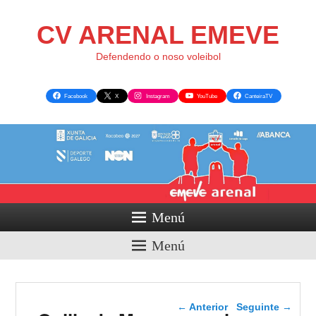
CV ARENAL EMEVE
Defendendo o noso voleibol
Facebook
X
Instagram
YouTube
CanteiraTV
Menú
Menú
Navegador de artigos
←
Anterior
Seguinte
→