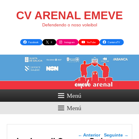
CV ARENAL EMEVE
Defendendo o noso voleibol
Facebook
X
Instagram
YouTube
CanteiraTV
Menú
Menú
Navegador de artigos
←
Anterior
Seguinte
→