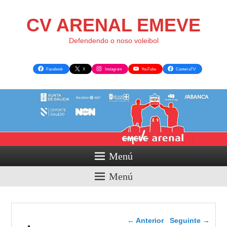
CV ARENAL EMEVE
Defendendo o noso voleibol
Facebook
X
Instagram
YouTube
CanteiraTV
Menú
Menú
Navegador de imaxes
← Anterior
Seguinte →