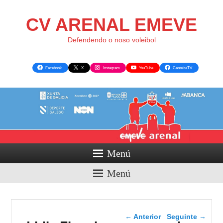
CV ARENAL EMEVE
Defendendo o noso voleibol
Facebook
X
Instagram
YouTube
CanteiraTV
Menú
Menú
Navegador de artigos
←
Anterior
Seguinte
→