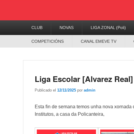
Menú
CLUB
NOVAS
LIGA ZONAL (Poli)
Principal
Menú
COMPETICIÓNS
CANAL EMEVE TV
Secundario
Liga Escolar [Alvarez Rea
Publicado el
12/11/2025
por
admin
Esta fin de semana temos unha nova xornada d
Institutos, a casa da Policanteira,