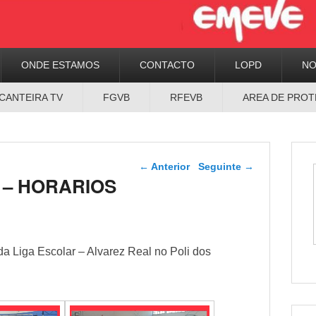
ONDE ESTAMOS
CONTACTO
LOPD
N
CANTEIRA TV
FGVB
RFEVB
AREA DE PROT
Navegador de artigos
←
Anterior
Seguinte
→
l] – HORARIOS
a Liga Escolar – Alvarez Real no Poli dos