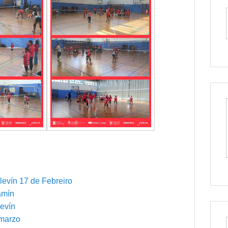
levín 17 de Febreiro
amín
levín
 marzo