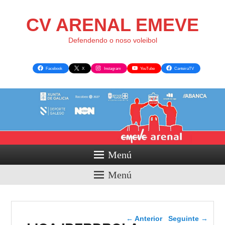
CV ARENAL EMEVE
Defendendo o noso voleibol
Facebook
X
Instagram
YouTube
CanteiraTV
Menú
Menú
Navegador de artigos
←
Anterior
Seguinte
→