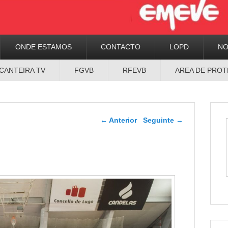
ONDE ESTAMOS
CONTACTO
LOPD
N
CANTEIRA TV
FGVB
RFEVB
AREA DE PROT
Navegador de artigos
←
Anterior
Seguinte
→