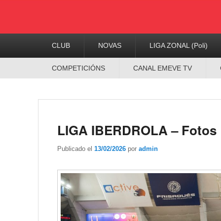
Menú
CLUB
NOVAS
LIGA ZONAL (Poli)
Principal
Menú
COMPETICIÓNS
CANAL EMEVE TV
Secundario
LIGA IBERDROLA – Fotos
Publicado el
13/02/2026
por
admin