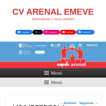
CV ARENAL EMEVE
Defendendo o noso voleibol
Facebook
X
Instagram
YouTube
CanteiraTV
Menú
Menú
Navegador de artigos
←
Anterior
Seguinte
→