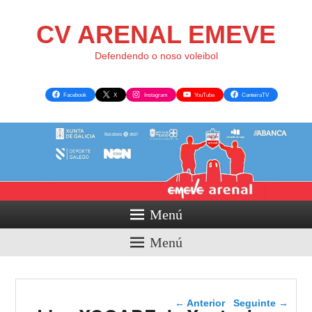
CV ARENAL EMEVE
Defendendo o noso voleibol
Facebook
X
Instagram
YouTube
CanteiraTV
Menú
Menú
Navegador de artigos
←
Anterior
Seguinte
→