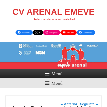
CV ARENAL EMEVE
Defendendo o noso voleibol
Facebook
X
Instagram
YouTube
CanteiraTV
Menú
Menú
Navegador de artigos
←
Anterior
Seguinte
→