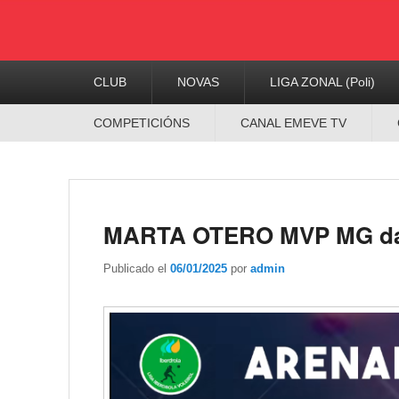
Menú
CLUB
NOVAS
LIGA ZONAL (Poli)
Principal
Menú
COMPETICIÓNS
CANAL EMEVE TV
Secundario
MARTA OTERO MVP MG da
Publicado el
06/01/2025
por
admin