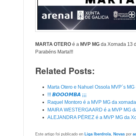
MARTA OTERO
é a
MVP MG
da Xornada 13 
Parabéns Marta!!!
Related Posts:
Marta Otero e Nahuel Ossola MVP´s MG 
!!! 𝘽𝙊𝙊𝙊𝙈𝘽𝘼 ¡¡¡
Raquel Montoro é a MVP MG da xornada
MAIRA WESTERGAARD é a MVP MG da
ALEJANDRA PÉREZ é a MVP MG da Xo
Este artigo foi publicado en
Liga Iberdrola
,
Novas
por
a