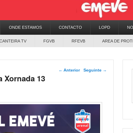
ONDE ESTAMOS
CONTACTO
LOPD
N
CANTEIRA TV
FGVB
RFEVB
AREA DE PROT
Navegador de artigos
←
Anterior
Seguinte
→
 Xornada 13