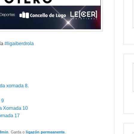
da
#ligaiberdrola
da xornada 8.
 9
 Xornada 10
rnada 17
dmin
. Garda o
ligazón permeanente
.