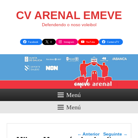
CV ARENAL EMEVE
Defendendo o noso voleibol
Facebook
X
Instagram
YouTube
CanteiraTV
Menú
Menú
Navegador de artigos
←
Anterior
Seguinte
→