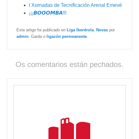
I Xornadas de Tecnificación Arenal Emevé
¡¡¡𝘽𝙊𝙊𝙊𝙈𝘽𝘼!!!
Este artigo foi publicado en
Liga Iberdrola
,
Novas
por
admin
. Garda o
ligazón permeanente
.
Os comentarios están pechados.