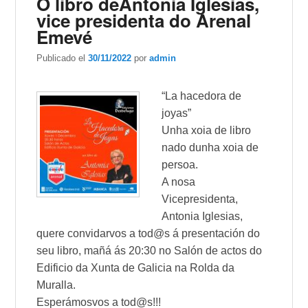
O libro deAntonia Iglesias,
vice presidenta do Arenal
Emevé
Publicado el
30/11/2022
por
admin
“La hacedora de
joyas”
Unha xoia de libro
nado dunha xoia de
persoa.
A nosa
Vicepresidenta,
Antonia Iglesias,
quere convidarvos a tod@s á presentación do
seu libro, mañá ás 20:30 no Salón de actos do
Edificio da Xunta de Galicia na Rolda da
Muralla.
Esperámosvos a tod@s!!!