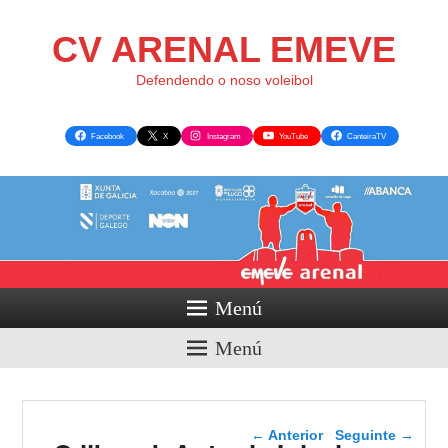
CV ARENAL EMEVE
Defendendo o noso voleibol
Facebook
X
Instagram
YouTube
CanteiraTV
Menú
Menú
Navegador de artigos
←
Anterior
Seguinte
→