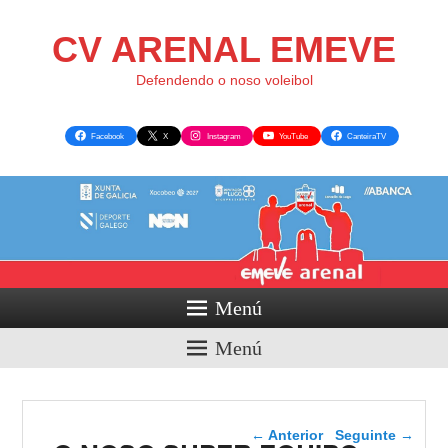
CV ARENAL EMEVE
Defendendo o noso voleibol
Facebook
X
Instagram
YouTube
CanteiraTV
Menú
Menú
Navegador de artigos
←
Anterior
Seguinte
→