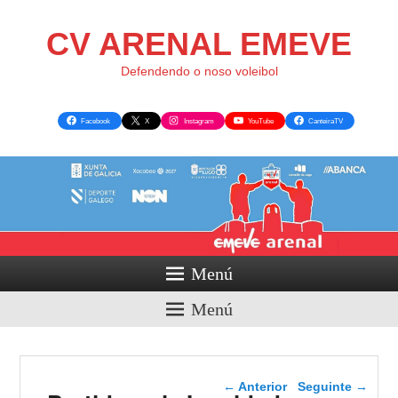
CV ARENAL EMEVE
Defendendo o noso voleibol
Facebook
X
Instagram
YouTube
CanteiraTV
Menú
Menú
Navegador de artigos
←
Anterior
Seguinte
→