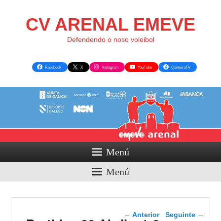
CV ARENAL EMEVE
Defendendo o noso voleibol
Facebook
X
Instagram
YouTube
CanteiraTV
Menú
Menú
Navegador de artigos
←
Anterior
Seguinte
→