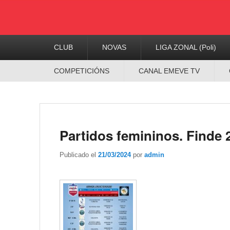
Menú
CLUB
NOVAS
LIGA ZONAL (Poli)
Principal
Menú
COMPETICIÓNS
CANAL EMEVE TV
Secundario
Partidos femininos. Finde 
Publicado el
21/03/2024
por
admin