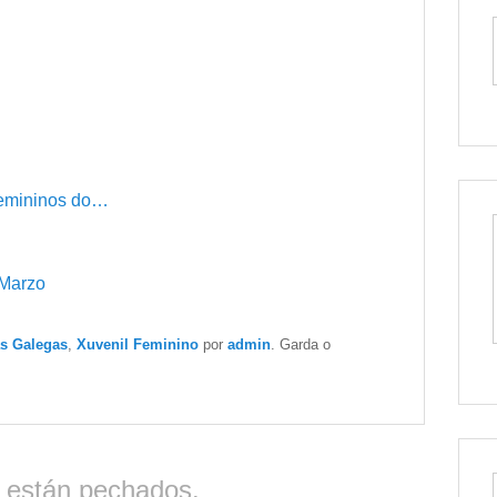
 femininos do…
 Marzo
as Galegas
,
Xuvenil Feminino
por
admin
. Garda o
 están pechados.