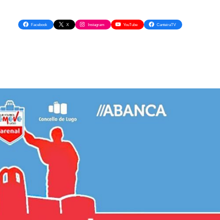
Facebook
X
Instagram
YouTube
CanteiraTV