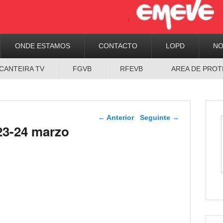
ONDE ESTAMOS
CONTACTO
LOPD
N
CANTEIRA TV
FGVB
RFEVB
AREA DE PROT
Navegador de artigos
←
Anterior
Seguinte
→
23-24 marzo