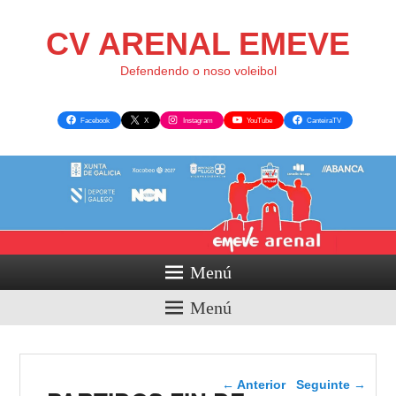
CV ARENAL EMEVE
Defendendo o noso voleibol
Facebook
X
Instagram
YouTube
CanteiraTV
Menú
Menú
Navegador de artigos
←
Anterior
Seguinte
→