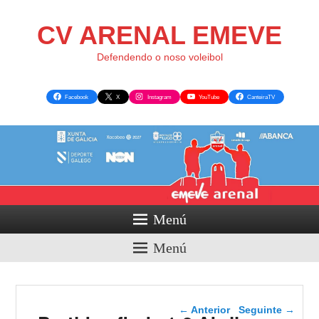
CV ARENAL EMEVE
Defendendo o noso voleibol
Facebook
X
Instagram
YouTube
CanteiraTV
Menú
Menú
Navegador de artigos
←
Anterior
Seguinte
→