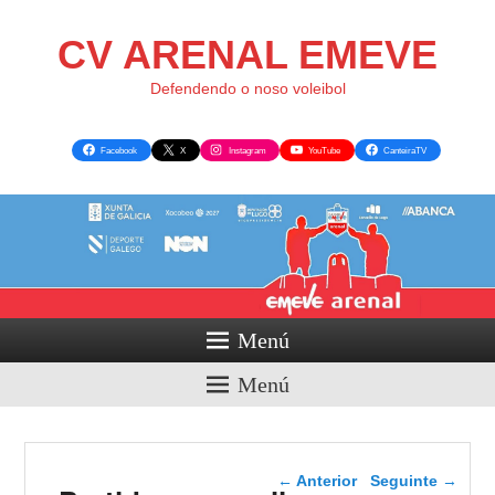
CV ARENAL EMEVE
Defendendo o noso voleibol
Facebook
X
Instagram
YouTube
CanteiraTV
Menú
Menú
Navegador de artigos
←
Anterior
Seguinte
→