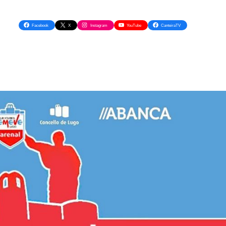
Facebook
X
Instagram
YouTube
CanteiraTV