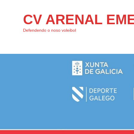
CV ARENAL EM
Defendendo o noso voleibol