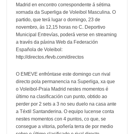
Madrid en encontro correspondente á sétima
xornada da Superliga de Voleibol Masculina. O
partido, que terá lugar o domingo, 23 de
novembro, ás 12,15 horas no C. Deportivo
Municipal Entrevías, poderá verse en
streaming
a través da páxina
Web
da Federación
Española de Voleibol:
http://directos.rfevb.com/directos
O
EMEVE
enfróntase este domingo cun rival
directo pola permanencia na Superliga, xa que
o Voleibol-Praia Madrid nestes momentos é
último na clasificación cun punto, obtido ao
perder por 2 sets a 3 no seu duelo na casa ante
a Téxtil Santanderina. O equipo lucense conta
nestes momentos con 4 puntos, co que, se
consegue a vitoria, poñería terra de por medio
sobre o último clasificado e rival directo.