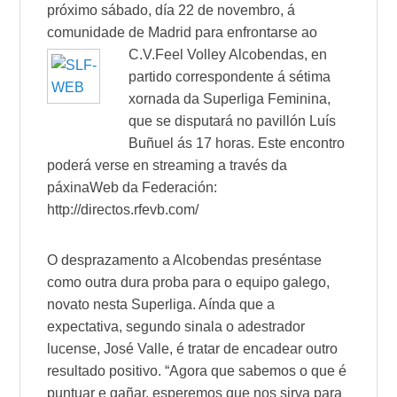
próximo sábado, día 22 de novembro, á
comunidade de Madrid para enfrontarse ao
C.V
.
Feel Volley Alcobendas
, en
partido correspondente á sétima
xornada da Superliga Feminina,
que se disputará no pavillón
Luís
Buñuel
ás 17 horas. Este encontro
poderá verse en
streaming
a través da
páxina
Web
da Federación:
http://directos.rfevb.com/
O desprazamento a
Alcobendas
preséntase
como outra dura proba para o equipo galego,
novato nesta Superliga. Aínda que a
expectativa, segundo sinala o adestrador
lucense,
José Valle
, é tratar de encadear outro
resultado positivo. “Agora que sabemos o que é
puntuar e gañar, esperemos que nos sirva para