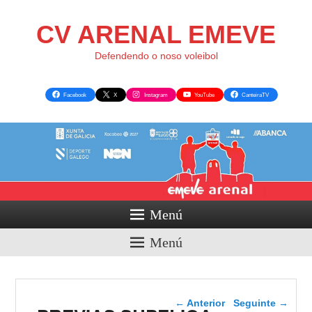
CV ARENAL EMEVE
Defendendo o noso voleibol
Facebook
X
Instagram
YouTube
CanteiraTV
Menú
Menú
Navegador de artigos
←
Anterior
Seguinte
→