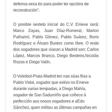
defensa sexa bo para poder ter opcións de
reconstrución”.
O posible sexteto inicial do
C.V
.
Emeve
será:
Marco
Zayas
,
Juan Díaz-Romeral
,
Marlon
Palharini
,
Pablo Gómez
,
Pablo Suárez
,
Boris
Rodríguez
e
Álvaro Bustos
como libre. O resto
dos xogadores que viaxan a Madrid son:
Carlos
López
, Marcos Branco,
Diego Besteiro
,
Nicolás
Rozas
e
Diego Valín
.
O Voleibol-Praia Madrid ten nas súas filas a
Pablo Vidal
, xogador que estivo no
Emeve
durante varias tempadas, a
Diego Mahía
,
xogador de
San Sadurniño
que coñece á
perfección aos nosos xogadores e a
Edu
Sánchez
, quen militou as últimas campañas en