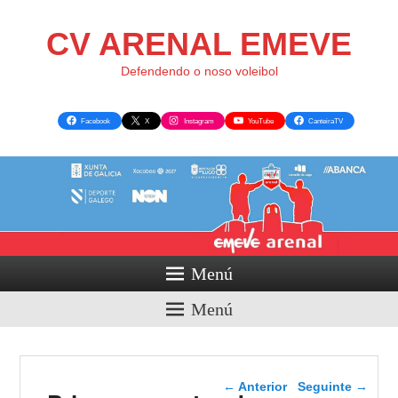
CV ARENAL EMEVE
Defendendo o noso voleibol
Facebook
X
Instagram
YouTube
CanteiraTV
Menú
Menú
Navegador de artigos
←
Anterior
Seguinte
→