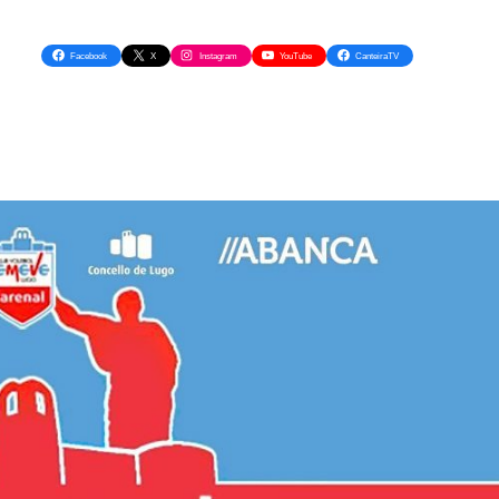
Facebook
X
Instagram
YouTube
CanteiraTV