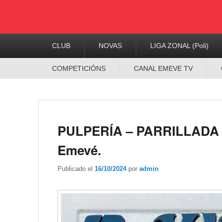
Menú
CLUB
NOVAS
LIGA ZONAL (Poli)
Principal
Menú
COMPETICIÓNS
CANAL EMEVE TV
Secundario
PULPERÍA – PARRILLADA 
Emevé.
Publicado el
16/10/2024
por
admin