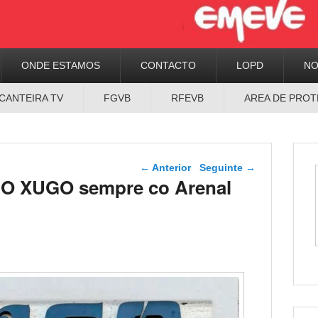
ONDE ESTAMOS
CONTACTO
LOPD
N
CANTEIRA TV
FGVB
RFEVB
AREA DE PROT
Navegador de artigos
←
Anterior
Seguinte
→
O XUGO sempre co Arenal