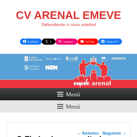
CV ARENAL EMEVE
Defendendo o noso voleibol
Facebook
X
Instagram
YouTube
CanteiraTV
Menú
Menú
Navegador de artigos
←
Anterior
Seguinte
→