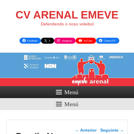
CV ARENAL EMEVE
Defendendo o noso voleibol
Facebook
X
Instagram
YouTube
CanteiraTV
Menú
Menú
Navegador de artigos
←
Anterior
Seguinte
→